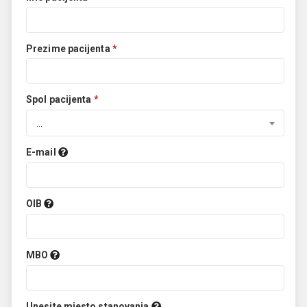
Prezime pacijenta
*
Spol pacijenta
*
...
E-mail
OIB
MBO
Unesite mjesto stanovanja