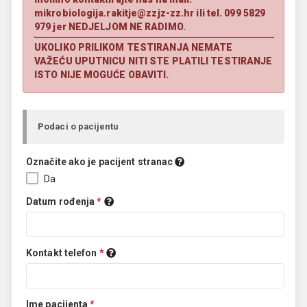
mikrobiologija.rakitje@zzjz-zz.hr ili tel. 099 5829
979 jer NEDJELJOM NE RADIMO.
UKOLIKO PRILIKOM TESTIRANJA NEMATE
VAŽEĆU UPUTNICU NITI STE PLATILI TESTIRANJE
ISTO NIJE MOGUĆE OBAVITI.
Podaci o pacijentu
Označite ako je pacijent stranac
Da
Datum rođenja
*
Kontakt telefon
*
Ime pacijenta
*