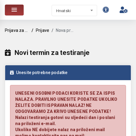
Hrvatski
Prijava za testiranje
Prijave
Nova prijava
Novi termin za testiranje
Unesite potrebne podatke
UNESENI OSOBNI PODACI KORISTE SE ZA ISPIS
NALAZA. PRAVILNO UNESITE PODATKE UKOLIKO
ŽELITE DOBITI ISPRAVAN NALAZ! NE
ODGOVARAMO ZA KRIVO UNESENE PODATKE!
Nalazi testiranja gotovi su sljedeći dan i poslani
na priloženi e-mail.
Ukoliko NE dobijete nalaz na priloženi mail
molimo kontaktirajte nas na mail: